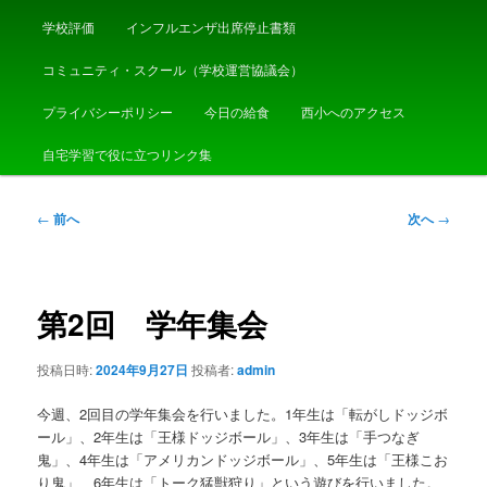
学校評価
インフルエンザ出席停止書類
コミュニティ・スクール（学校運営協議会）
プライバシーポリシー
今日の給食
西小へのアクセス
自宅学習で役に立つリンク集
投
←
前へ
次へ
→
稿
ナ
ビ
ゲ
第2回 学年集会
ー
シ
投稿日時:
2024年9月27日
投稿者:
admin
ョ
ン
今週、2回目の学年集会を行いました。1年生は「転がしドッジボ
ール」、2年生は「王様ドッジボール」、3年生は「手つなぎ
鬼」、4年生は「アメリカンドッジボール」、5年生は「王様こお
り鬼」、6年生は「トーク猛獣狩り」という遊びを行いました。