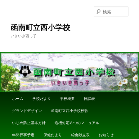
メ
イ
検
ン
索
コ
函南町立西小学校
ン
いきいき西っ子
テ
ン
ツ
へ
移
動
メ
ホーム
学校だより
学校概要
日課表
イ
ン
グランドデザイン
函南町立西小学校校歌
メ
ニ
いじめ防止基本方針
危機対応８つのマニュアル
ュ
ー
年間行事予定
保健だより
給食献立表
お知らせ