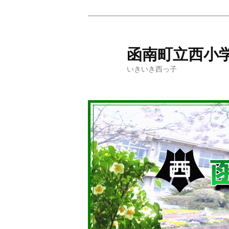
メ
イ
ン
函南町立西小
コ
いきいき西っ子
ン
テ
ン
ツ
へ
移
動