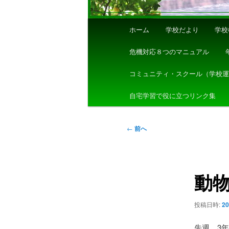
メ
ホーム
学校だより
学校
イ
ン
危機対応８つのマニュアル
メ
ニ
コミュニティ・スクール（学校
ュ
自宅学習で役に立つリンク集
ー
投
←
前へ
稿
ナ
ビ
動
ゲ
ー
シ
投稿日時:
2
ョ
ン
先週、3