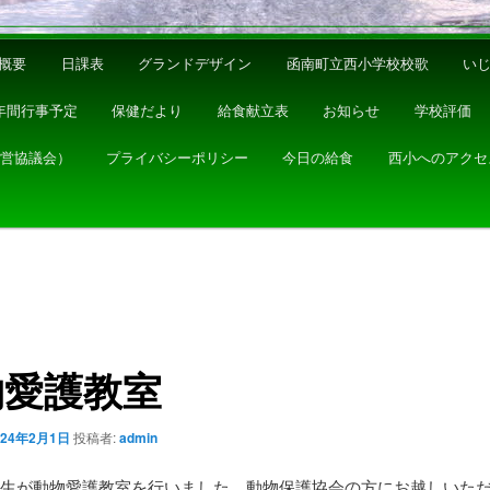
概要
日課表
グランドデザイン
函南町立西小学校校歌
い
年間行事予定
保健だより
給食献立表
お知らせ
学校評価
運営協議会）
プライバシーポリシー
今日の給食
西小へのアクセ
物愛護教室
024年2月1日
投稿者:
admin
年生が動物愛護教室を行いました。動物保護協会の方にお越しいた