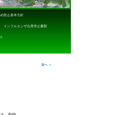
じめ防止基本方針
インフルエンザ出席停止書類
ス
次へ
→
だき、動物