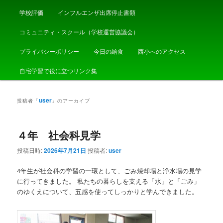
学校評価
インフルエンザ出席停止書類
コミュニティ・スクール（学校運営協議会）
プライバシーポリシー
今日の給食
西小へのアクセス
自宅学習で役に立つリンク集
user
投稿者「
」のアーカイブ
４年 社会科見学
投稿日時:
2026年7月21日
投稿者:
user
4年生が社会科の学習の一環として、ごみ焼却場と浄水場の見学
に行ってきました。 私たちの暮らしを支える「水」と「ごみ」
のゆくえについて、五感を使ってしっかりと学んできました。