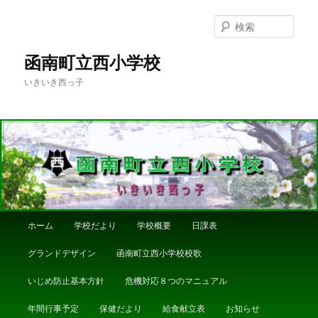
メ
サ
イ
ブ
検
ン
コ
索
コ
ン
函南町立西小学校
ン
テ
いきいき西っ子
テ
ン
ン
ツ
ツ
へ
へ
移
移
動
動
メ
ホーム
学校だより
学校概要
日課表
イ
ン
グランドデザイン
函南町立西小学校校歌
メ
ニ
いじめ防止基本方針
危機対応８つのマニュアル
ュ
ー
年間行事予定
保健だより
給食献立表
お知らせ