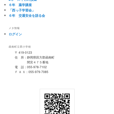
６年 薬学講座
「西っ子学習会」
６年 交通安全を語る会
メタ情報
ログイン
函南町立西小学校
〒 419-0123
住 所：静岡県田方郡函南町
間宮４７５番地
電 話：055-978-7102
Ｆ Ａ Ｘ：055-979-7085