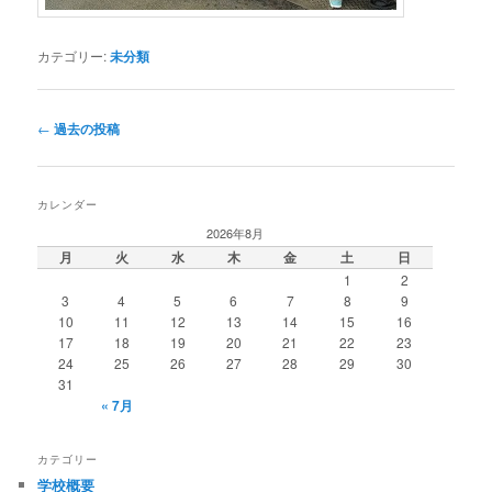
カテゴリー:
未分類
投
←
過去の投稿
稿
ナ
ビ
カレンダー
ゲ
2026年8月
ー
月
火
水
木
金
土
日
シ
1
2
ョ
3
4
5
6
7
8
9
ン
10
11
12
13
14
15
16
17
18
19
20
21
22
23
24
25
26
27
28
29
30
31
« 7月
カテゴリー
学校概要