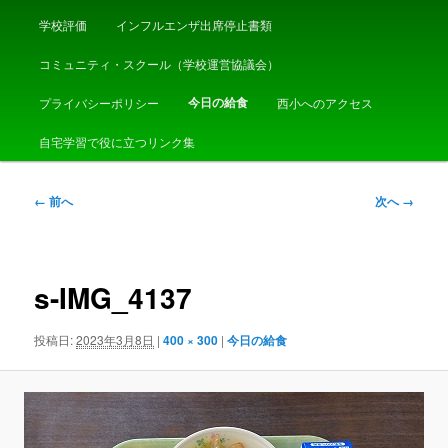
学校評価
インフルエンザ出席停止書類
コミュニティ・スクール（学校運営協議会）
今日の給食
プライバシーポリシー
西小へのアクセス
自宅学習で役に立つリンク集
画
← 前へ
次へ →
像
ナ
ビ
ゲ
s-IMG_4137
ー
シ
投稿日:
2023年3月8日
|
400 × 300
|
今日の給食
ョ
ン