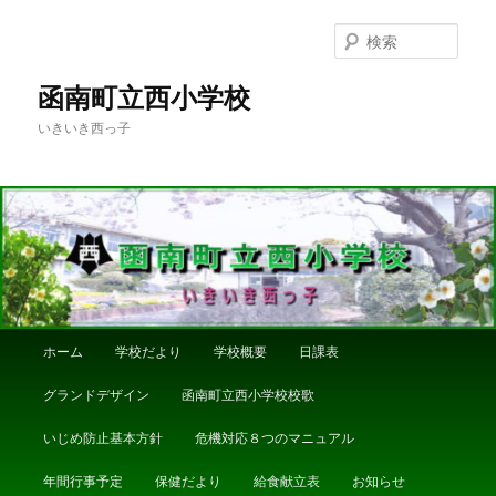
メ
イ
検
ン
索
コ
函南町立西小学校
ン
いきいき西っ子
テ
ン
ツ
へ
移
動
メ
ホーム
学校だより
学校概要
日課表
イ
ン
グランドデザイン
函南町立西小学校校歌
メ
ニ
いじめ防止基本方針
危機対応８つのマニュアル
ュ
ー
年間行事予定
保健だより
給食献立表
お知らせ