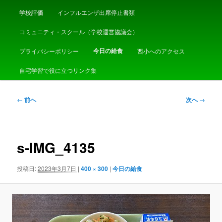
学校評価
インフルエンザ出席停止書類
コミュニティ・スクール（学校運営協議会）
今日の給食
プライバシーポリシー
西小へのアクセス
自宅学習で役に立つリンク集
画
← 前へ
次へ →
像
ナ
ビ
ゲ
s-IMG_4135
ー
シ
投稿日:
2023年3月7日
|
400 × 300
|
今日の給食
ョ
ン