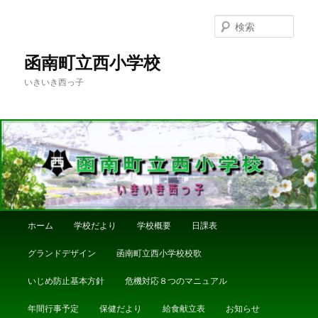
メ
イ
検
ン
索
コ
函南町立西小学校
ン
いきいき西っ子
テ
ン
ツ
へ
移
動
メ
ホーム
学校だより
学校概要
日課表
イ
ン
グランドデザイン
函南町立西小学校校歌
メ
ニ
いじめ防止基本方針
危機対応８つのマニュアル
ュ
ー
年間行事予定
保健だより
給食献立表
お知らせ