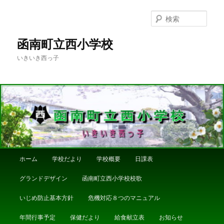
メ
サ
イ
ブ
検
ン
コ
索
コ
ン
函南町立西小学校
ン
テ
いきいき西っ子
テ
ン
ン
ツ
ツ
へ
へ
移
移
動
動
メ
ホーム
学校だより
学校概要
日課表
イ
ン
グランドデザイン
函南町立西小学校校歌
メ
ニ
いじめ防止基本方針
危機対応８つのマニュアル
ュ
ー
年間行事予定
保健だより
給食献立表
お知らせ