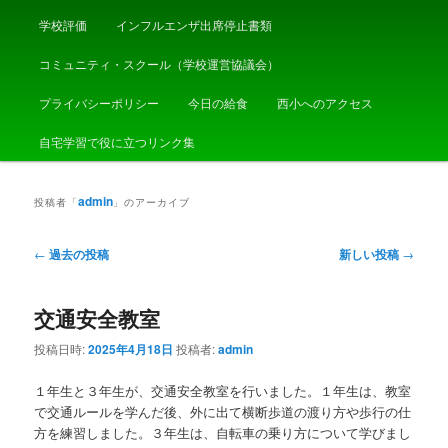
学校評価
インフルエンザ出席停止書類
コミュニティ・スクール（学校運営協議会）
プライバシーポリシー
今日の給食
西小へのアクセス
自宅学習で役に立つリンク集
admin
投稿者「
」のアーカイブ
投
←
過去の投稿
新しい投稿
→
稿
ナ
交通安全教室
ビ
ゲ
投稿日時:
2025年4月18日
投稿者:
admin
ー
シ
１年生と３年生が、交通安全教室を行いました。１年生は、教室
ョ
で交通ルールを学んだ後、外に出て横断歩道の渡り方や歩行の仕
ン
方を練習しました。３年生は、自転車の乗り方について学びまし