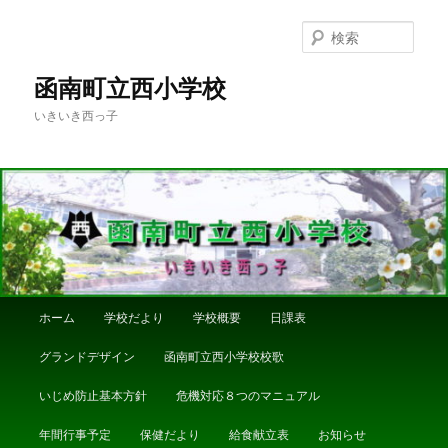
メ
イ
検
ン
索
コ
函南町立西小学校
ン
いきいき西っ子
テ
ン
ツ
へ
移
動
メ
ホーム
学校だより
学校概要
日課表
イ
ン
グランドデザイン
函南町立西小学校校歌
メ
ニ
いじめ防止基本方針
危機対応８つのマニュアル
ュ
ー
年間行事予定
保健だより
給食献立表
お知らせ