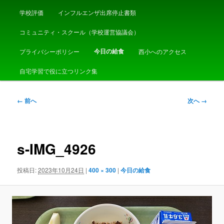
学校評価
インフルエンザ出席停止書類
コミュニティ・スクール（学校運営協議会）
今日の給食
プライバシーポリシー
西小へのアクセス
自宅学習で役に立つリンク集
画
← 前へ
次へ →
像
ナ
ビ
ゲ
s-IMG_4926
ー
シ
投稿日:
2023年10月24日
|
400 × 300
|
今日の給食
ョ
ン