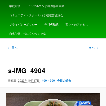
学校評価
インフルエンザ出席停止書類
コミュニティ・スクール（学校運営協議会）
今日の給食
プライバシーポリシー
西小へのアクセス
自宅学習で役に立つリンク集
画
← 前へ
次へ →
像
ナ
ビ
ゲ
s-IMG_4904
ー
シ
投稿日:
2023年10月17日
|
400 × 300
|
今日の給食
ョ
ン