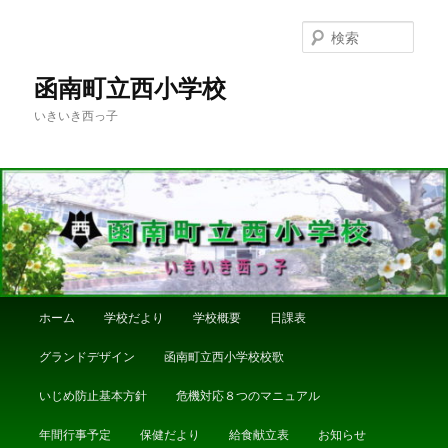
メ
イ
検
ン
索
コ
函南町立西小学校
ン
いきいき西っ子
テ
ン
ツ
へ
移
動
メ
ホーム
学校だより
学校概要
日課表
イ
ン
グランドデザイン
函南町立西小学校校歌
メ
ニ
いじめ防止基本方針
危機対応８つのマニュアル
ュ
ー
年間行事予定
保健だより
給食献立表
お知らせ