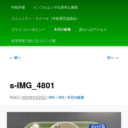
学校評価
インフルエンザ出席停止書類
コミュニティ・スクール（学校運営協議会）
今日の給食
プライバシーポリシー
西小へのアクセス
自宅学習で役に立つリンク集
画
← 前へ
次へ →
像
ナ
ビ
ゲ
s-IMG_4801
ー
シ
投稿日:
2023年9月25日
|
400 × 300
|
今日の給食
ョ
ン