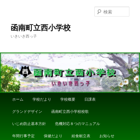
メ
イ
検
ン
索
コ
函南町立西小学校
ン
いきいき西っ子
テ
ン
ツ
へ
移
動
メ
ホーム
学校だより
学校概要
日課表
イ
ン
グランドデザイン
函南町立西小学校校歌
メ
ニ
いじめ防止基本方針
危機対応８つのマニュアル
ュ
ー
年間行事予定
保健だより
給食献立表
お知らせ