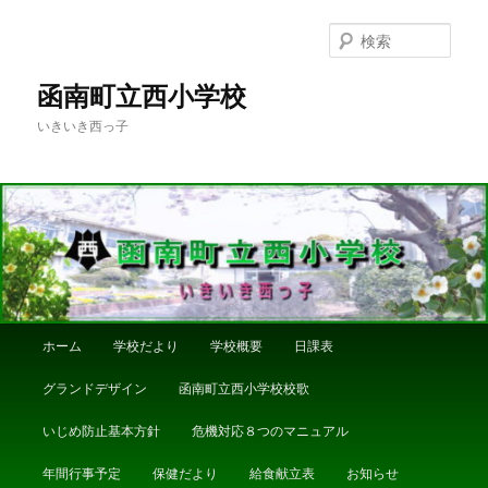
メ
イ
検
ン
索
コ
函南町立西小学校
ン
いきいき西っ子
テ
ン
ツ
へ
移
動
メ
ホーム
学校だより
学校概要
日課表
イ
ン
グランドデザイン
函南町立西小学校校歌
メ
ニ
いじめ防止基本方針
危機対応８つのマニュアル
ュ
ー
年間行事予定
保健だより
給食献立表
お知らせ