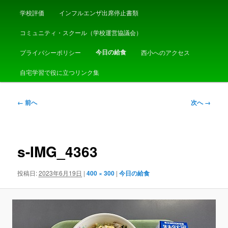
学校評価
インフルエンザ出席停止書類
コミュニティ・スクール（学校運営協議会）
今日の給食
プライバシーポリシー
西小へのアクセス
自宅学習で役に立つリンク集
画
← 前へ
次へ →
像
ナ
ビ
ゲ
s-IMG_4363
ー
シ
投稿日:
2023年6月19日
|
400 × 300
|
今日の給食
ョ
ン