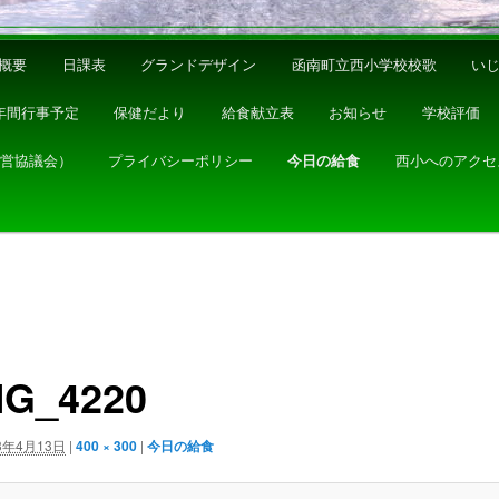
概要
日課表
グランドデザイン
函南町立西小学校校歌
い
年間行事予定
保健だより
給食献立表
お知らせ
学校評価
運営協議会）
プライバシーポリシー
今日の給食
西小へのアクセ
MG_4220
3年4月13日
|
400 × 300
|
今日の給食