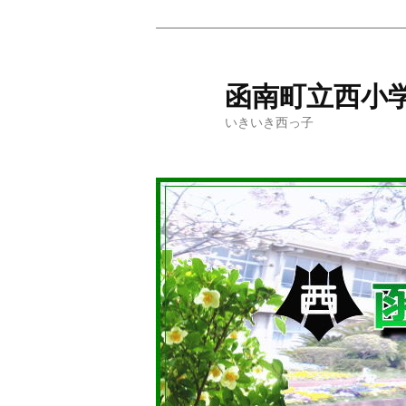
メ
イ
ン
函南町立西小
コ
いきいき西っ子
ン
テ
ン
ツ
へ
移
動