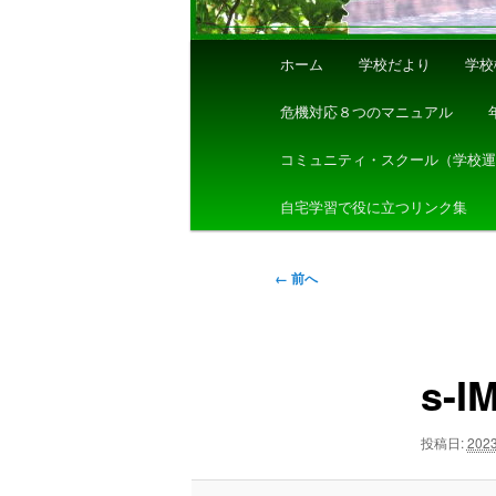
メ
ホーム
学校だより
学校
イ
ン
危機対応８つのマニュアル
メ
ニ
コミュニティ・スクール（学校
ュ
自宅学習で役に立つリンク集
ー
画
← 前へ
像
ナ
ビ
s-I
ゲ
ー
シ
投稿日:
202
ョ
ン