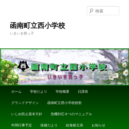
メ
イ
検
ン
索
コ
函南町立西小学校
ン
いきいき西っ子
テ
ン
ツ
へ
移
動
メ
ホーム
学校だより
学校概要
日課表
イ
ン
グランドデザイン
函南町立西小学校校歌
メ
ニ
いじめ防止基本方針
危機対応８つのマニュアル
ュ
ー
年間行事予定
保健だより
給食献立表
お知らせ