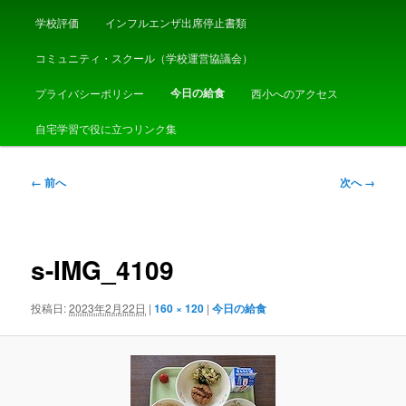
学校評価
インフルエンザ出席停止書類
コミュニティ・スクール（学校運営協議会）
今日の給食
プライバシーポリシー
西小へのアクセス
自宅学習で役に立つリンク集
画
← 前へ
次へ →
像
ナ
ビ
ゲ
s-IMG_4109
ー
シ
投稿日:
2023年2月22日
|
160 × 120
|
今日の給食
ョ
ン