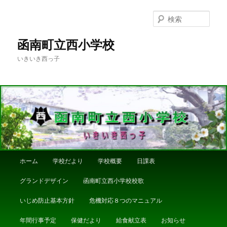
メ
イ
検
ン
索
コ
函南町立西小学校
ン
いきいき西っ子
テ
ン
ツ
へ
移
動
メ
ホーム
学校だより
学校概要
日課表
イ
ン
グランドデザイン
函南町立西小学校校歌
メ
ニ
いじめ防止基本方針
危機対応８つのマニュアル
ュ
ー
年間行事予定
保健だより
給食献立表
お知らせ