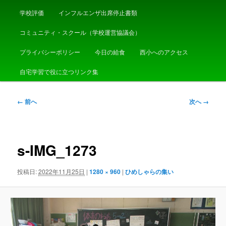
学校評価
インフルエンザ出席停止書類
コミュニティ・スクール（学校運営協議会）
プライバシーポリシー
今日の給食
西小へのアクセス
自宅学習で役に立つリンク集
画
← 前へ
次へ →
像
ナ
ビ
ゲ
s-IMG_1273
ー
シ
投稿日:
2022年11月25日
|
1280 × 960
|
ひめしゃらの集い
ョ
ン