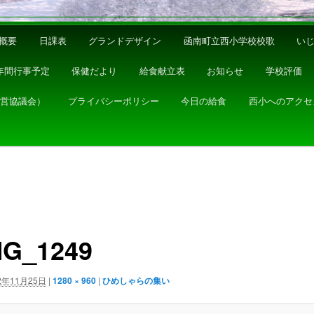
概要
日課表
グランドデザイン
函南町立西小学校校歌
い
年間行事予定
保健だより
給食献立表
お知らせ
学校評価
運営協議会）
プライバシーポリシー
今日の給食
西小へのアクセ
MG_1249
2年11月25日
|
1280 × 960
|
ひめしゃらの集い