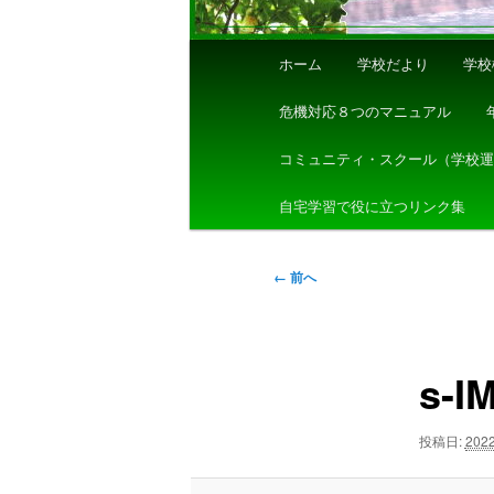
メ
ホーム
学校だより
学校
イ
ン
危機対応８つのマニュアル
メ
ニ
コミュニティ・スクール（学校
ュ
自宅学習で役に立つリンク集
ー
画
← 前へ
像
ナ
ビ
s-I
ゲ
ー
シ
投稿日:
202
ョ
ン